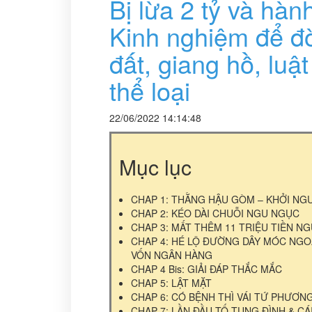
Bị lừa 2 tỷ và hành
Kinh nghiệm để đờ
đất, giang hồ, luật
thể loại
22/06/2022 14:14:48
Mục lục
CHAP 1: THẰNG HẬU GÒM – KHỞI NG
CHAP 2: KÉO DÀI CHUỖI NGU NGỤC
CHAP 3: MẤT THÊM 11 TRIỆU TIỀN N
CHAP 4: HÉ LỘ ĐƯỜNG DÂY MÓC NGO
VỐN NGÂN HÀNG
CHAP 4 Bis: GIẢI ĐÁP THẮC MẮC
CHAP 5: LẬT MẶT
CHAP 6: CÓ BỆNH THÌ VÁI TỨ PHƯƠN
CHAP 7: LẦN ĐẦU TỐ TỤNG ĐÌNH & CÁ