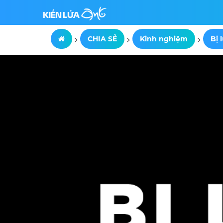
>
>
>
CHIA SẺ
Kinh nghiệm
Bị 