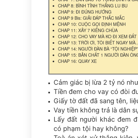
CHAP 8: BÌNH TĨNH THẮNG LU BU
CHAP 9: ĐI ĐÚNG HƯỚNG
CHAP 9 Bis: GIẢI ĐÁP THẮC MẮC
CHAP 10: CUỘC GỌI ĐỊNH MỆNH
CHAP 11: XÂY 7 KIỂNG CHÙA
CHAP 12: CHO VAY MÀ KO ĐI XEM ĐẤT
CHAP 13: TRỜI ƠI, TÔI BIẾT NGAY MÀ
CHAP 14: NGƯỜI ĐÀN BÀ “TỘI NGHIỆP
CHAP 15: BẢN CHẤT 1 NGƯỜI ĐÀN ÔN
CHAP 16: QUAY XE
Cảm giác bị lừa 2 tỷ nó nh
Tiền đem cho vay có đòi 
Giấy tờ đất đã sang tên, li
Vay tiền không trả là dân s
Lấy đất người khác đem đi
có phạm tội hay không?
Toà án xét xử thắng kiện, y