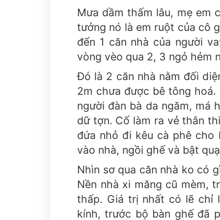
Mưa dầm thấm lâu, mẹ em cũ
tưởng nó là em ruột của cô g
đến 1 căn nhà của người va
vòng vèo qua 2, 3 ngỏ hẻm n
Đó là 2 căn nhà nằm đối diệ
2m chưa được bê tông hoá. 
người đàn bà da ngăm, má hó
dữ tợn. Cố làm ra vẻ thân th
đứa nhỏ đi kêu cà phê cho
vào nhà, ngồi ghế và bật quạ
Nhìn sơ qua căn nhà ko có gì 
Nền nhà xi măng cũ mèm, tr
thấp. Giá trị nhất có lẽ chỉ l
kính, trước bộ bàn ghế đã 