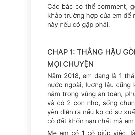
Các bác có thể comment, g
khảo trường hợp của em để r
này nếu có gặp phải.
CHAP 1: THẰNG HẬU GÒ
MỌI CHUYỆN
Năm 2018, em đang là 1 thằ
nước ngoài, lương lậu cũng
nằm trong vùng an toàn, phúc
và có 2 con nhỏ, sống chun
yên diễn ra nếu ko có sự xu
cò đất khốn nạn nhất mà em 
Mẹ em có 1 cô giúp việc, 