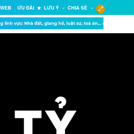
 WEB
ƯU ĐÃI
LƯU Ý
CHIA SẺ
 lĩnh vực: Nhà đất, giang hồ, luật sư, toà án... đủ các thể loạ