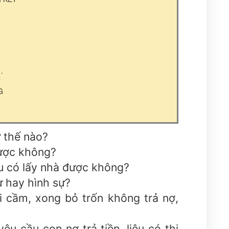
…
”
G
ư thế nào?
được không?
ệu có lấy nhà được không?
ự hay hình sự?
 cầm, xong bỏ trốn không trả nợ,
êu cầu con nợ trả tiền, liệu có thi