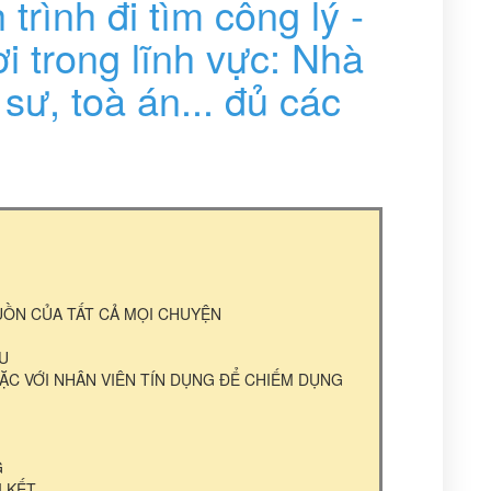
 trình đi tìm công lý -
i trong lĩnh vực: Nhà
 sư, toà án... đủ các
UỒN CỦA TẤT CẢ MỌI CHUYỆN
GU
ẶC VỚI NHÂN VIÊN TÍN DỤNG ĐỂ CHIẾM DỤNG
G
I KẾT