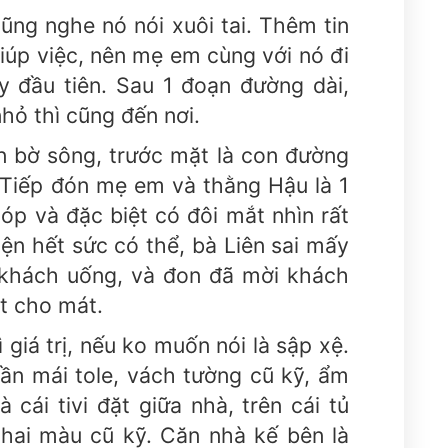
ng nghe nó nói xuôi tai. Thêm tin
iúp việc, nên mẹ em cùng với nó đi
y đầu tiên. Sau 1 đoạn đường dài,
hỏ thì cũng đến nơi.
n bờ sông, trước mặt là con đường
Tiếp đón mẹ em và thằng Hậu là 1
p và đặc biệt có đôi mắt nhìn rất
iện hết sức có thể, bà Liên sai mấy
 khách uống, và đon đã mời khách
t cho mát.
giá trị, nếu ko muốn nói là sập xệ.
ần mái tole, vách tường cũ kỹ, ẩm
à cái tivi đặt giữa nhà, trên cái tủ
phai màu cũ kỹ. Căn nhà kế bên là