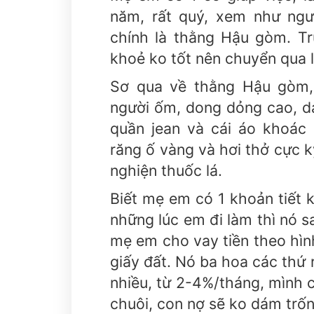
năm, rất quý, xem như ngư
chính là thằng Hậu gòm. T
khoẻ ko tốt nên chuyển qua 
Sơ qua về thằng Hậu gòm, 
người ốm, dong dỏng cao, 
quần jean và cái áo khoác
răng ố vàng và hơi thở cực 
nghiện thuốc lá.
Biết mẹ em có 1 khoản tiết 
những lúc em đi làm thì nó sa
mẹ em cho vay tiền theo hì
giấy đất. Nó ba hoa các thứ 
nhiều, từ 2-4%/tháng, mình 
chuôi, con nợ sẽ ko dám trốn