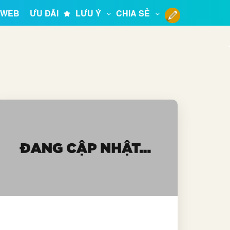
 WEB
ƯU ĐÃI
LƯU Ý
CHIA SẺ