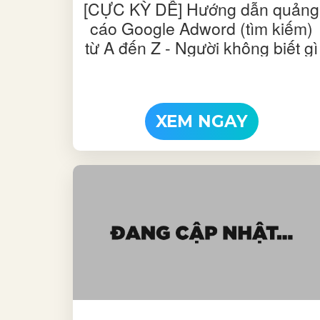
[CỰC KỲ DỄ] Hướng dẫn quảng
cáo Google Adword (tìm kiếm)
từ A đến Z - Người không biết gì
cũng có thể làm được | Phần 1
XEM NGAY