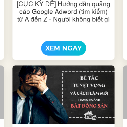
[CỰC KỲ DỄ] Hướng dẫn quảng
cáo Google Adword (tìm kiếm)
từ A đến Z - Người không biết gì
cũng có thể làm được | Phần 2
XEM NGAY