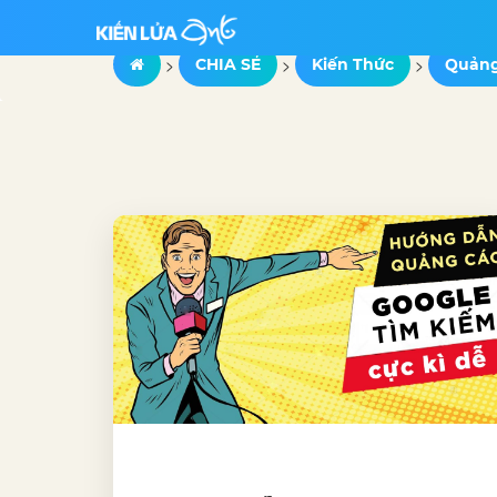
>
>
>
CHIA SẺ
Kiến Thức
Quảng