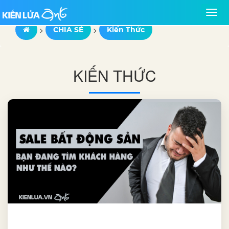
>
>
CHIA SẺ
Kiến Thức
KIẾN THỨC