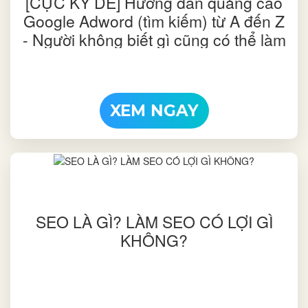
[CỰC KỲ DỄ] Hướng dẫn quảng cáo
Google Adword (tìm kiếm) từ A đến Z
- Người không biết gì cũng có thể làm
được | Phần 1
XEM NGAY
SEO LÀ GÌ? LÀM SEO CÓ LỢI GÌ
KHÔNG?