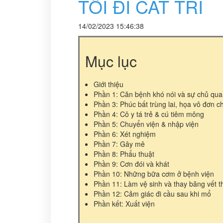
TÔI ĐI CẮT TRĨ
14/02/2023 15:46:38
Mục lục
Giới thiệu
Phần 1: Căn bệnh khó nói và sự chủ qu
Phần 3: Phúc bất trùng lai, họa vô đơn c
Phần 4: Cô y tá trẻ & cú tiêm mông
Phần 5: Chuyển viện & nhập viện
Phần 6: Xét nghiệm
Phần 7: Gây mê
Phần 8: Phẩu thuật
Phần 9: Cơn đói và khát
Phần 10: Những bữa cơm ở bệnh viện
Phần 11: Làm vệ sinh và thay băng vết 
Phần 12: Cảm giác đi cầu sau khi mổ
Phần kết: Xuất viện