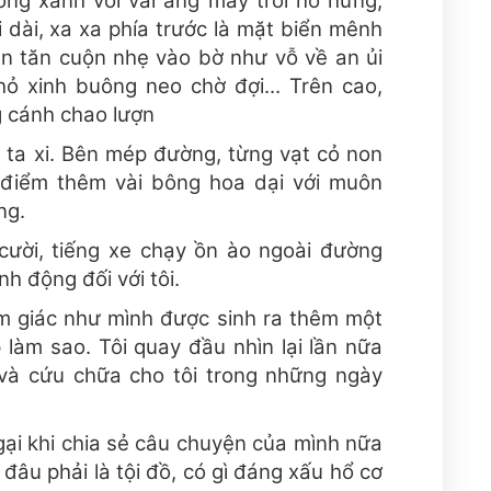
trong xanh với vài áng mây trôi hờ hững,
 dài, xa xa phía trước là mặt biển mênh
n tăn cuộn nhẹ vào bờ như vỗ về an ủi
hỏ xinh buông neo chờ đợi... Trên cao,
 cánh chao lượn
 ta xi. Bên mép đường, từng vạt cỏ non
điểm thêm vài bông hoa dại với muôn
ng.
 cười, tiếng xe chạy ồn ào ngoài đường
nh động đối với tôi.
ảm giác như mình được sinh ra thêm một
 làm sao. Tôi quay đầu nhìn lại lần nữa
à cứu chữa cho tôi trong những ngày
gại khi chia sẻ câu chuyện của mình nữa
 đâu phải là tội đồ, có gì đáng xấu hổ cơ