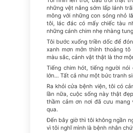
Tôi nhìn lên trời, bầu trời thật 
những vệt nắng sớm lấp lánh trãi
mông với những con sóng nhỏ lă
tôi, lác đác có mấy chiếc tàu n
những cánh chim nhẹ nhàng tung
Tôi bước xuống triền dốc để đón
xanh mơn mởn thỉnh thoảng tô 
màu sắc, cảnh vật thật là thơ mộ
Tiếng chim hót, tiếng người nói
lớn... Tất cả như một bức tranh si
Ra khỏi cửa bệnh viện, tôi có c
lần nữa, cuộc sống này thật đẹp
thầm cảm ơn nơi đã cưu mang v
qua.
Đến bây giờ thì tôi không ngần n
vì tôi nghĩ mình là bệnh nhân chứ