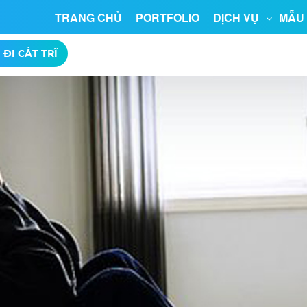
TRANG CHỦ
PORTFOLIO
DỊCH VỤ
MẪU
 ĐI CẮT TRĨ