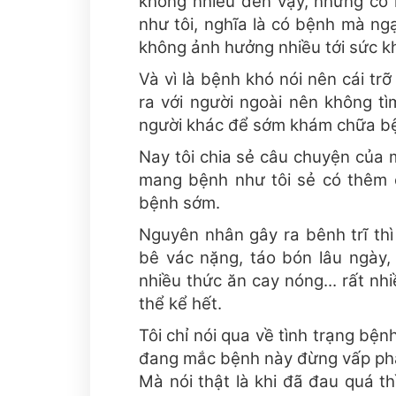
không nhiều đến vậy, nhưng có l
như tôi, nghĩa là có bệnh mà ng
không ảnh hưởng nhiều tới sức k
Và vì là bệnh khó nói nên cái trỡ 
ra với người ngoài nên không tì
người khác để sớm khám chữa b
Nay tôi chia sẻ câu chuyện của
mang bệnh như tôi sẻ có thêm c
bệnh sớm.
Nguyên nhân gây ra bênh trĩ thì
bê vác nặng, táo bón lâu ngày,
nhiều thức ăn cay nóng... rất n
thể kể hết.
Tôi chỉ nói qua về tình trạng bệ
đang mắc bệnh này đừng vấp phải
Mà nói thật là khi đã đau quá t