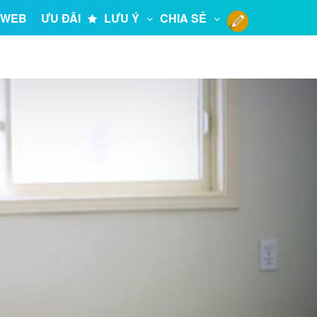
 WEB
ƯU ĐÃI
LƯU Ý
CHIA SẺ