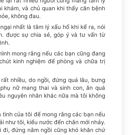
ẽ lại rất nhiều người cũng mang tâm lý
ại khám, và chủ quan khi thấy căn bệnh
hỏe, không đau.
ngại nhất là tâm lý xấu hổ khi kể ra, nói
m. được sự chia sẻ, góp ý và tư vấn từ
ệnh.
 mình mong rằng nếu các bạn cũng đang
hút kinh nghiệm để phòng và chữa trị
 rất nhiều, do ngồi, đứng quá lâu, bưng
 phụ nữ mang thai và sinh con, ăn quá
hiều nguyên nhân khác nữa mà tôi không
nh tình của tôi để mong rằng các bạn nếu
 như tôi, kiểu nước đến chân mới nhảy.
hì đi, đứng nằm ngồi cũng khó khăn chứ