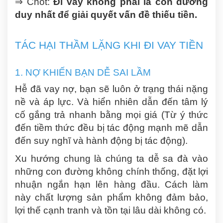
⇒ Chốt:
Đi vay không phải là con đường
duy nhất để giải quyết vấn đề thiếu tiền.
TÁC HẠI THẦM LẶNG KHI ĐI VAY TIỀN
1. NỢ KHIẾN BẠN DỄ SAI LẦM
Hễ đã vay nợ, bạn sẽ luôn ở trạng thái nặng
nề và áp lực. Và hiển nhiên dẫn đến tâm lý
cố gắng trả nhanh bằng mọi giá
(Từ ý thức
đến tiềm thức đều bị tác động mạnh mẽ dẫn
đến suy nghĩ và hành động bị tác động).
Xu hướng chung là chúng ta dễ sa đà vào
những con đường không chính thống, đặt lợi
nhuận ngắn hạn lên hàng đầu. Cách làm
này chất lượng sản phẩm không đảm bảo,
lợi thế cạnh tranh và tồn tại lâu dài không có.