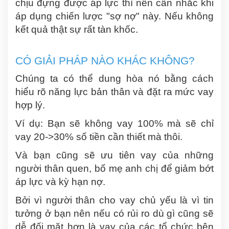
chịu đựng được áp lực thì nên cân nhắc khi
áp dụng chiến lược "sợ nợ" này. Nếu không
kết quả thật sự rất tàn khốc.
CÓ GIẢI PHÁP NÀO KHÁC KHÔNG?
Chúng ta có thể dung hòa nó bằng cách
hiểu rõ năng lực bản thân và đặt ra mức vay
hợp lý.
Ví dụ: Bạn sẽ không vay 100% mà sẽ chỉ
vay 20->30% số tiền cần thiết mà thôi.
Và bạn cũng sẽ ưu tiên vay của những
người thân quen, bố mẹ anh chị để giảm bớt
áp lực và kỳ hạn nợ.
Bởi vì người thân cho vay chủ yếu là vì tin
tưởng ở bạn nên nếu có rủi ro dù gì cũng sẽ
dễ đối mặt hơn là vay của các tổ chức bên