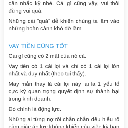
cân nhắc kỹ nhé. Cái gì cũng vậy, vui thôi
đừng vui quá.
Những cái "quá" dễ khiến chúng ta lâm vào
những hoàn cảnh khó đỡ lắm.
VAY TIỀN CŨNG TỐT
Cái gì cũng có 2 mặt của nó cả.
Vay tiền có 1 cái lợi và chỉ có 1 cái lợi lớn
nhất và duy nhất (theo tui thấy).
May mắn thay là cái lợi này lại là 1 yếu tố
cực kỳ quan trọng quyết định sự thành bại
trong kinh doanh.
Đó chính là động lực.
Những ai từng nợ rồi chắn chắn đều hiểu rõ
cảm giác áp lực khủng khiếp của việc kỳ hạn