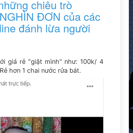
những chiêu trò
t NGHÌN ĐƠN của các
ine đánh lừa người
i giá rẻ "giật mình" như: 100k/ 4
Rẻ hơn 1 chai nước rửa bát.