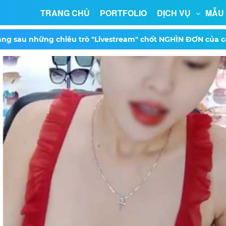
TRANG CHỦ
PORTFOLIO
DỊCH VỤ
MẪU
ằng sau những chiêu trò "Livestream" chốt NGHÌN ĐƠN của c