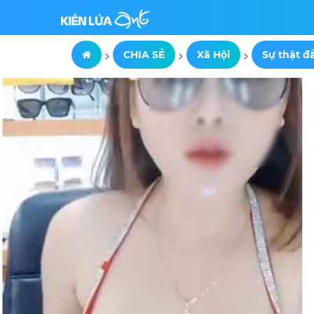
>
>
>
CHIA SẺ
Xã Hội
Sự thật đ