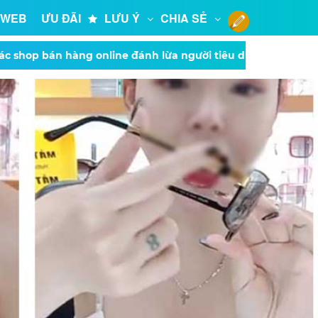
 WEB
ƯU ĐÃI
LƯU Ý
CHIA SẺ
ác shop bán hàng online đánh lừa người tiêu dùng