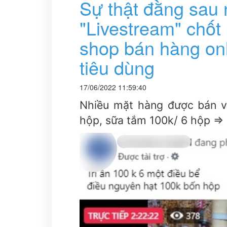
Sự thật đằng sau 
"Livestream" chố
shop bán hàng onl
tiêu dùng
17/06/2022 11:59:40
Nhiều mặt hàng được bán vớ
hộp, sữa tắm 100k/ 6 hộp => 