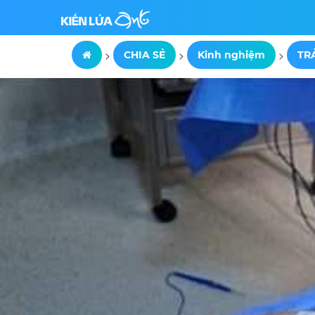
>
>
>
CHIA SẺ
Kinh nghiệm
TR