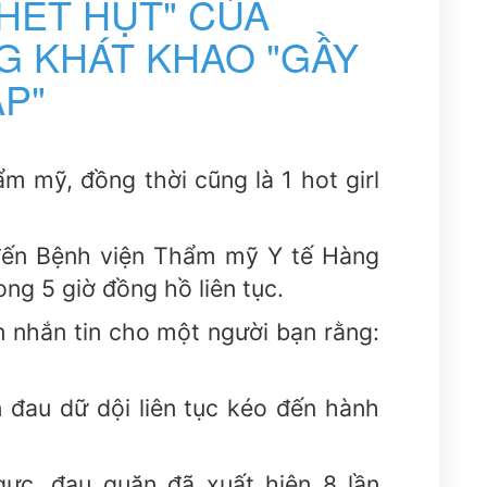
HẾT HỤT" CỦA
 KHÁT KHAO "GẦY
ẤP"
m mỹ, đồng thời cũng là 1 hot girl
 đến Bệnh viện Thẩm mỹ Y tế Hàng
ng 5 giờ đồng hồ liên tục.
n nhắn tin cho một người bạn rằng:
 đau dữ dội liên tục kéo đến hành
gực, đau quặn đã xuất hiện 8 lần