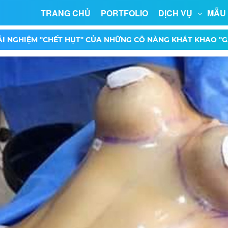
TRANG CHỦ
PORTFOLIO
DỊCH VỤ
MẪU
ẢI NGHIỆM "CHẾT HỤT" CỦA NHỮNG CÔ NÀNG KHÁT KHAO "G