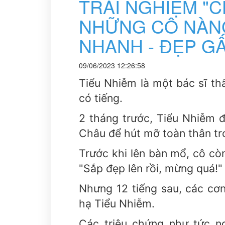
TRẢI NGHIỆM "C
NHỮNG CÔ NÀNG
NHANH - ĐẸP G
09/06/2023 12:26:58
Tiểu Nhiễm là một bác sĩ thẩ
có tiếng.
2 tháng trước, Tiểu Nhiễm
Châu để hút mỡ toàn thân tro
Trước khi lên bàn mổ, cô cò
"Sắp đẹp lên rồi, mừng quá!"
Nhưng 12 tiếng sau, các cơn
hạ Tiểu Nhiễm.
Các triệu chứng như tức n