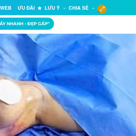
 WEB
ƯU ĐÃI
LƯU Ý
CHIA SẺ
ẦY NHANH - ĐẸP GẤP"