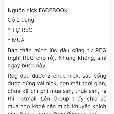
Nguồn nick FACEBOOK
Có 2 dạng:
* TỰ REG
* MUA
Bản thân mình lúc đầu cũng tự REG
(nghĩ REG cho rẻ). Nhưng không, sml
ngay bước này.
Reg đâu được 2 chục nick, sau sống
được đúng vài nick, còn mất thời gian,
chưa kể chi phí mua sim, thuê sim, rẻ
thì hotmail. Lên Group thấy chia sẻ
mua cho khoẻ nên mình khuyển khích
nên đi mua ở giai đoạn đầu này nhé.