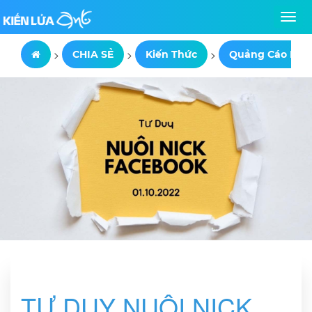
>
>
>
CHIA SẺ
Kiến Thức
Quảng Cáo Fac
TƯ DUY NUÔI NICK